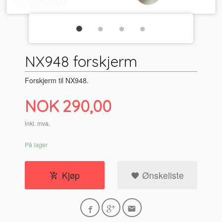
NX948 forskjerm
Forskjerm til NX948.
Pris
NOK
290,00
inkl. mva.
På lager
Kjøp
Ønskeliste