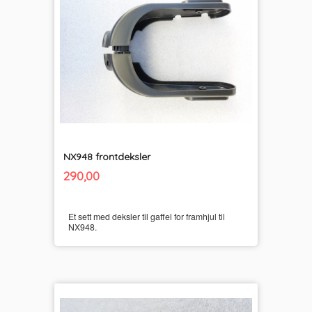
NX948 frontdeksler
inkl.
Pris
290,00
mva.
Et sett med deksler til gaffel for framhjul til
NX948.