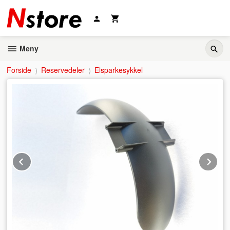
Gå
til
innholdet
Meny
Forside
Reservedeler
Elsparkesykkel
Prev
Ne