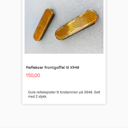
Reflekser frontgaffel til X948
inkl.
Pris
150,00
mva.
Gule refleksplater til forstammen på X948. Sett
med 2 stykk.